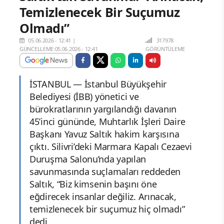
Temizlenecek Bir Suçumuz
Olmadı”
05.06.2026 - 12:41
|
317978
GÜNCELLEME:05.06.2026 - 12:41
GÖRÜNTÜLEME
İSTANBUL — İstanbul Büyükşehir
Belediyesi (İBB) yönetici ve
bürokratlarının yargılandığı davanın
45’inci gününde, Muhtarlık İşleri Daire
Başkanı Yavuz Saltık hakim karşısına
çıktı. Silivri’deki Marmara Kapalı Cezaevi
Duruşma Salonu’nda yapılan
savunmasında suçlamaları reddeden
Saltık, “Biz kimsenin başını öne
eğdirecek insanlar değiliz. Arınacak,
temizlenecek bir suçumuz hiç olmadı”
dedi.