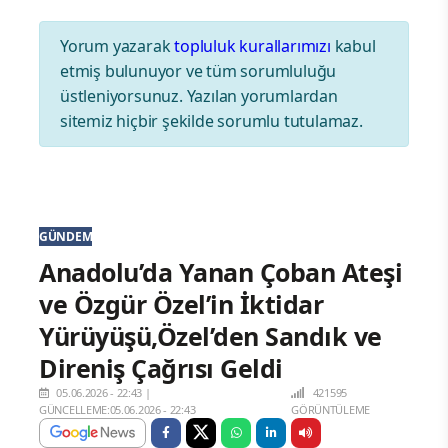
Yorum yazarak
topluluk kurallarımızı
kabul
etmiş bulunuyor ve tüm sorumluluğu
üstleniyorsunuz. Yazılan yorumlardan
sitemiz hiçbir şekilde sorumlu tutulamaz.
GÜNDEM
Anadolu’da Yanan Çoban Ateşi
ve Özgür Özel’in İktidar
Yürüyüşü,Özel’den Sandık ve
Direniş Çağrısı Geldi
05.06.2026 - 22:43
|
421595
GÜNCELLEME:05.06.2026 - 22:43
GÖRÜNTÜLEME