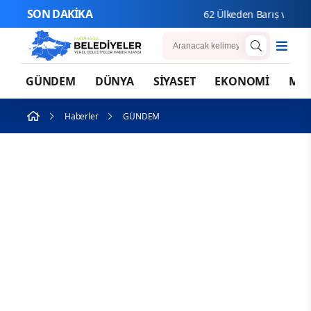
SON DAKİKA
62 Ülkeden Barış ve Dostluk 
GÜNDEM
DÜNYA
SİYASET
EKONOMİ
MA
Haberler
GÜNDEM