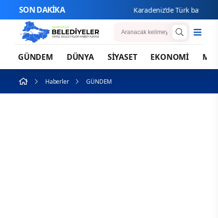
SON DAKİKA
Karadeniz’de Türk bayraklı gemi
GÜNDEM
DÜNYA
SİYASET
EKONOMİ
MA
Haberler
GÜNDEM