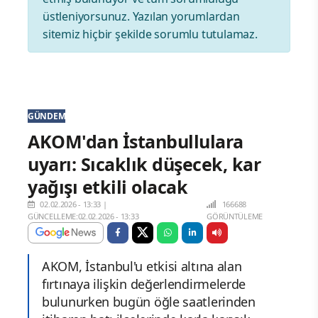
üstleniyorsunuz. Yazılan yorumlardan
sitemiz hiçbir şekilde sorumlu tutulamaz.
GÜNDEM
AKOM'dan İstanbullulara
uyarı: Sıcaklık düşecek, kar
yağışı etkili olacak
02.02.2026 - 13:33
|
166688
GÜNCELLEME:02.02.2026 - 13:33
GÖRÜNTÜLEME
AKOM, İstanbul'u etkisi altına alan
fırtınaya ilişkin değerlendirmelerde
bulunurken bugün öğle saatlerinden