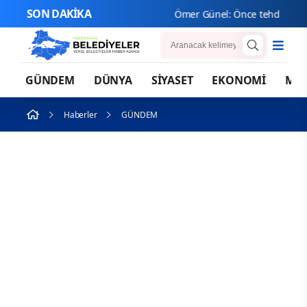
SON DAKİKA
Ömer Günel: Önce tehdit edildim, s
GÜNDEM
DÜNYA
SİYASET
EKONOMİ
MA
Haberler
GÜNDEM