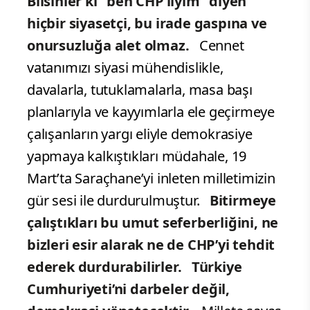
Bilsinler ki “ben CHP’liyim” diyen
hiçbir siyasetçi, bu irade gaspına ve
onursuzluğa alet olmaz.
Cennet
vatanımızı siyasi mühendislikle,
davalarla, tutuklamalarla, masa başı
planlarıyla ve kayyımlarla ele geçirmeye
çalışanların yargı eliyle demokrasiye
yapmaya kalkıştıkları müdahale, 19
Mart’ta Saraçhane’yi inleten milletimizin
gür sesi ile durdurulmuştur.
Bitirmeye
çalıştıkları bu umut seferberliğini, ne
bizleri esir alarak ne de CHP’yi tehdit
ederek durdurabilirler. Türkiye
Cumhuriyeti’ni darbeler değil,