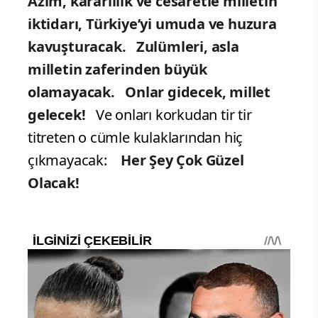
Azim, kararlılık ve cesaretle milletin
iktidarı, Türkiye’yi umuda ve huzura
kavuşturacak. Zulümleri, asla
milletin zaferinden büyük
olamayacak.
Onlar
gidecek, millet
gelecek!
Ve onları korkudan tir tir
titreten o cümle kulaklarından hiç
çıkmayacak:
Her Şey Çok Güzel
Olacak!