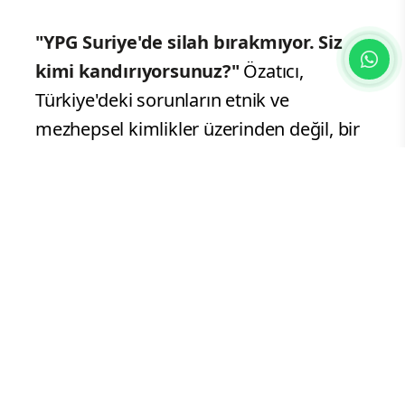
"YPG Suriye'de silah bırakmıyor. Siz
kimi kandırıyorsunuz?"
Özatıcı,
Türkiye'deki sorunların etnik ve
mezhepsel kimlikler üzerinden değil, bir
hukuk devleti krizi olarak ele alınması
gerektiğini belirtti. "Eğer bir kişi etnik
kimliğinden, mezhebinden ya da oy
verdiği partiden dolayı gadre uğruyorsa,
bu bir hukuk devleti sorunudur" diyen
Özatıcı, Türkiye'yi etnik ve mezhepsel
çatışmalara sürüklemek isteyen
projelere karşı olduklarını vurguladı.
"Türkiye'yi Lübnanlaştırmak, Suriye ya da