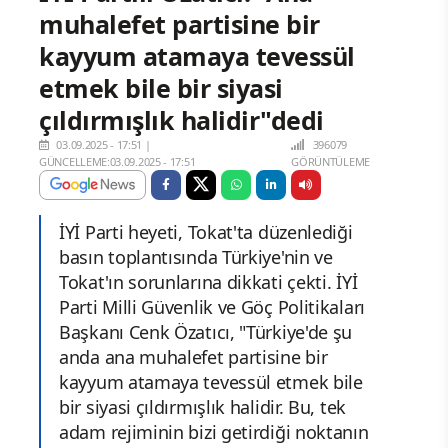
muhalefet partisine bir
kayyum atamaya tevessül
etmek bile bir siyasi
çıldırmışlık halidir"dedi
03.09.2025 - 17:51
|
396079
GÜNCELLEME:03.09.2025 - 17:51
GÖRÜNTÜLEME
İYİ Parti heyeti, Tokat'ta düzenlediği
basın toplantısında Türkiye'nin ve
Tokat'ın sorunlarına dikkati çekti. İYİ
Parti Milli Güvenlik ve Göç Politikaları
Başkanı Cenk Özatıcı, "Türkiye'de şu
anda ana muhalefet partisine bir
kayyum atamaya tevessül etmek bile
bir siyasi çıldırmışlık halidir. Bu, tek
adam rejiminin bizi getirdiği noktanın