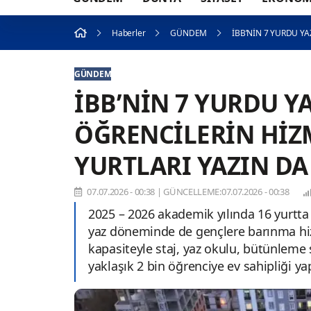
Haberler
GÜNDEM
İBB’NİN 7 YURDU Y
GÜNDEM
İBB’NİN 7 YURDU 
ÖĞRENCİLERİN HİZ
YURTLARI YAZIN DA
07.07.2026 - 00:38
|
GÜNCELLEME:07.07.2026 - 00:38
2025 – 2026 akademik yılında 16 yurtta ü
yaz döneminde de gençlere barınma hiz
kapasiteyle staj, yaz okulu, bütünleme 
yaklaşık 2 bin öğrenciye ev sahipliği yap