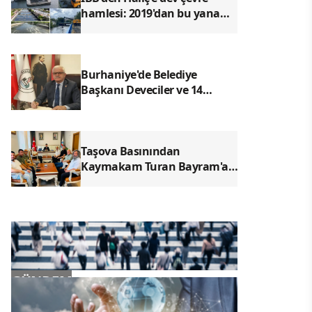
hamlesi: 2019'dan bu yana
240 bin 500 metreküp dip
çamuru temizlendi
Burhaniye'de Belediye
Başkanı Deveciler ve 14
meclis üyesi YENİ Parti'ye
katıldı
Taşova Basınından
Kaymakam Turan Bayram'a
Nezaket Ziyareti
GÜNDEM