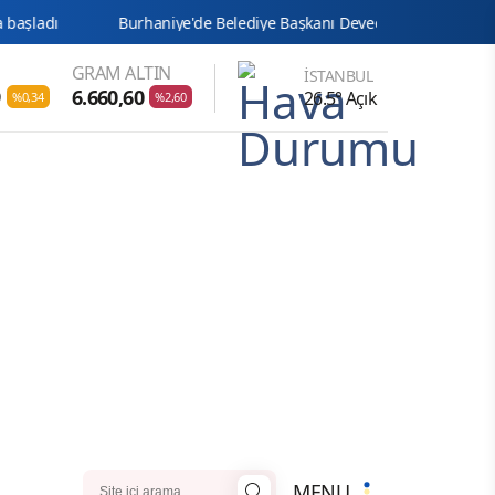
aniye'de Belediye Başkanı Deveciler ve 14 meclis üyesi YENİ Parti'ye ka
GRAM ALTIN
İSTANBUL
9
6.660,60
26.5° Açık
%0,34
%2,60
MENU