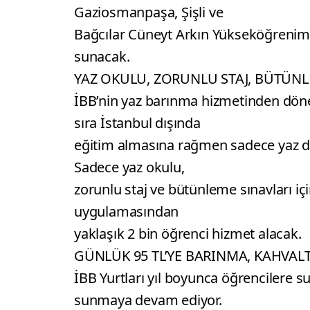
Gaziosmanpaşa, Şişli ve
Bağcılar Cüneyt Arkın Yükseköğrenim 
sunacak.
YAZ OKULU, ZORUNLU STAJ, BÜTÜNL
İBB’nin yaz barınma hizmetinden döne
sıra İstanbul dışında
eğitim almasına rağmen sadece yaz dö
Sadece yaz okulu,
zorunlu staj ve bütünleme sınavları iç
uygulamasından
yaklaşık 2 bin öğrenci hizmet alacak.
GÜNLÜK 95 TL’YE BARINMA, KAHVAL
İBB Yurtları yıl boyunca öğrencilere
sunmaya devam ediyor.