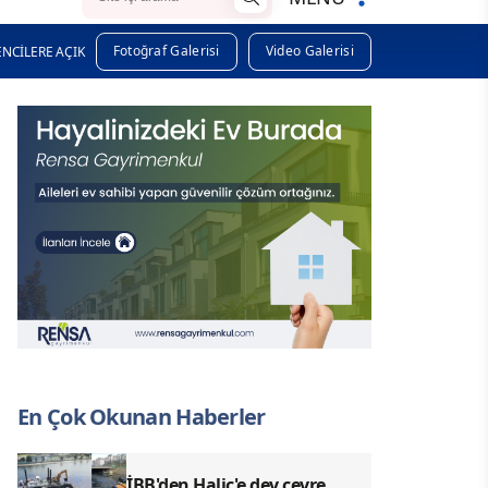
Fotoğraf Galerisi
Video Galerisi
NCİLERE AÇIK
En Çok Okunan Haberler
İBB'den Haliç'e dev çevre