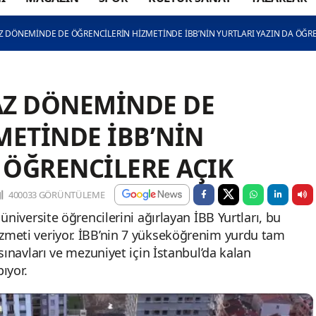
AZ DÖNEMİNDE DE ÖĞRENCİLERİN HİZMETİNDE İBB’NİN YURTLARI YAZIN DA ÖĞRE
YAZ DÖNEMİNDE DE
METİNDE İBB’NİN
 ÖĞRENCİLERE AÇIK
400033 GÖRÜNTÜLEME
niversite öğrencilerini ağırlayan İBB Yurtları, bu
meti veriyor. İBB’nin 7 yükseköğrenim yurdu tam
sınavları ve mezuniyet için İstanbul’da kalan
ıyor.