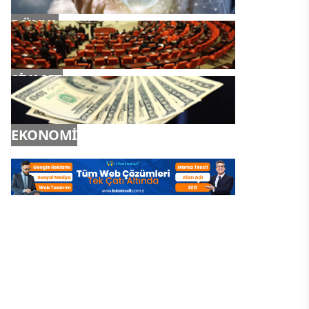
DÜNYA
SİYASET
EKONOMİ