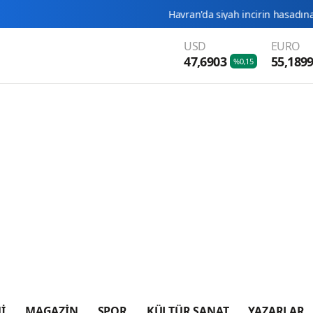
Havran'da siyah incirin hasadına başladı
Burh
USD
EURO
47,6903
55,189
%0,15
İ
MAGAZİN
SPOR
KÜLTÜR SANAT
YAZARLAR