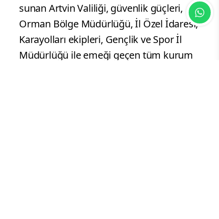
sunan Artvin Valiliği, güvenlik güçleri,
Orman Bölge Müdürlüğü, İl Özel İdaresi,
Karayolları ekipleri, Gençlik ve Spor İl
Müdürlüğü ile emeği geçen tüm kurum
ve çalışanlara teşekkür etti. Boğa
güreşlerinin Kafkasör Festivali'nin en
önemli unsurlarından biri olduğunu
vurgulayan Erdem, bu geleneğin
yaşatılmasına katkı sağlayan boğa
sahiplerine teşekkür ederek, boğa
güreşlerinin Artvin'in kültürel mirasının
ayrılmaz bir parçası olduğunu ve gelecek
kuşaklara aktarılması gerektiğini
kaydetti.