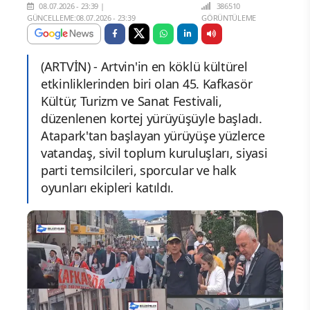
08.07.2026 - 23:39
|
386510
GÜNCELLEME:08.07.2026 - 23:39
GÖRÜNTÜLEME
(ARTVİN) - Artvin'in en köklü kültürel
etkinliklerinden biri olan 45. Kafkasör
Kültür, Turizm ve Sanat Festivali,
düzenlenen kortej yürüyüşüyle başladı.
Atapark'tan başlayan yürüyüşe yüzlerce
vatandaş, sivil toplum kuruluşları, siyasi
parti temsilcileri, sporcular ve halk
oyunları ekipleri katıldı.