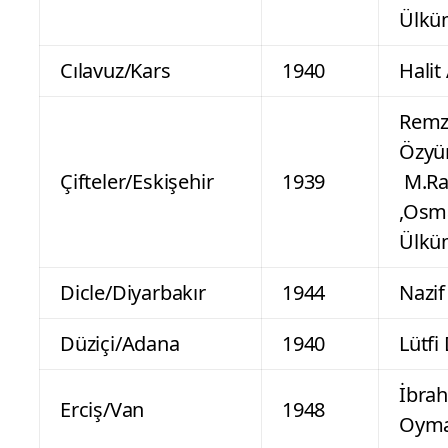
Ülkü
Cılavuz/Kars
1940
Halit
Remz
Özyü
Çifteler/Eskişehir
1939
M.Ra
,Osm
Ülkü
Dicle/Diyarbakır
1944
Nazif
Düziçi/Adana
1940
Lütfi
İbra
Erciş/Van
1948
Oym