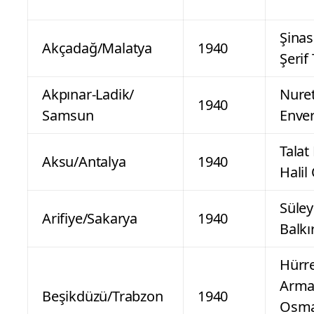
Şinas
Akçadağ/Malatya
1940
Şerif
Akpınar-Ladik/
Nuret
1940
Samsun
Enver
Talat
Aksu/Antalya
1940
Halil
Süle
Arifiye/Sakarya
1940
Balkı
Hürr
Arma
Beşikdüzü/Trabzon
1940
Osm