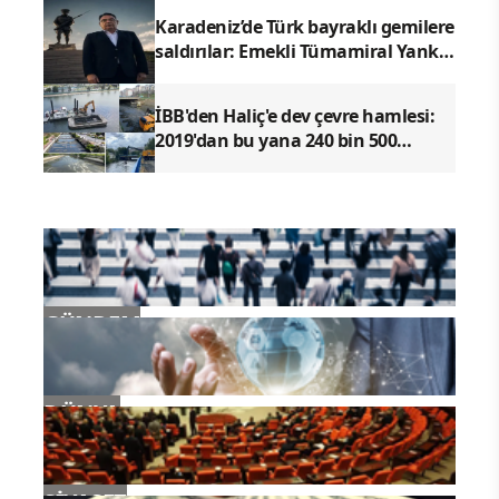
Oluyor!
Karadeniz’de Türk bayraklı gemilere
saldırılar: Emekli Tümamiral Yankı
Bağcıoğlu’ndan “meşru müdafaa”
çağrısı
İBB'den Haliç'e dev çevre hamlesi:
2019'dan bu yana 240 bin 500
metreküp dip çamuru temizlendi
GÜNDEM
DÜNYA