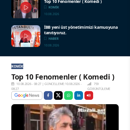
Top 10 Fenomenler ( Komedi )
KOMIK
10.08.2026
İBB yeni üst yönetimimizi kamuoyuna
tanıtıyoruz.
HABER
10.08.2026
KOMIK
Top 10 Fenomenler ( Komedi )
10.08.2026 - 08:27
|
GÜNCELLEME:10.08.2026 -
759
08:27
GÖRÜNTÜLEME