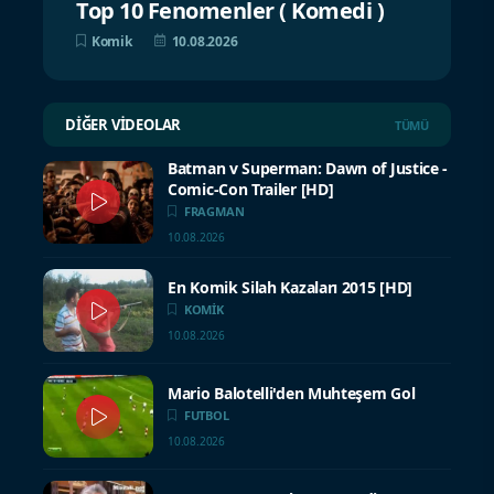
Top 10 Fenomenler ( Komedi )
Komik
10.08.2026
DIĞER VIDEOLAR
TÜMÜ
Batman v Superman: Dawn of Justice -
Comic-Con Trailer [HD]
FRAGMAN
10.08.2026
En Komik Silah Kazaları 2015 [HD]
KOMIK
10.08.2026
Mario Balotelli'den Muhteşem Gol
FUTBOL
10.08.2026