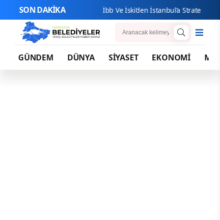
SON DAKİKA
İbb Ve 
GÜNDEM
DÜNYA
SİYASET
EKONOMİ
MA