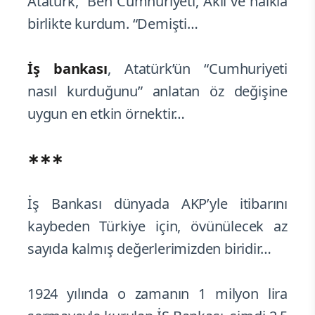
Atatürk, “Ben Cumhuriyeti, Akıl ve halkla
birlikte kurdum. “Demişti…
İş bankası
, Atatürk’ün “Cumhuriyeti
nasıl kurduğunu” anlatan öz değişine
uygun en etkin örnektir…
∗∗∗
İş Bankası dünyada AKP’yle itibarını
kaybeden Türkiye için, övünülecek az
sayıda kalmış değerlerimizden biridir…
1924 yılında o zamanın 1 milyon lira