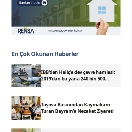
En Çok Okunan Haberler
İBB'den Haliç'e dev çevre hamlesi:
2019'dan bu yana 240 bin 500
metreküp dip çamuru temizlendi
Taşova Basınından Kaymakam
Turan Bayram'a Nezaket Ziyareti