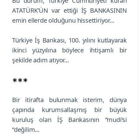
Bu durum, Türkiye Cumhuriyeti kuran
ATATÜRK’ÜN var ettiği İŞ BANKASININ
emin ellerde olduğunu hissettiriyor…
Türkiye İş Bankası, 100. yılını kutlayarak
ikinci yüzyılına böylece ihtişamlı bir
şekilde adım atıyor…
∗∗∗
Bir itirafta bulunmak isterim, dünya
çapında kurumsallaşmış bir büyük
kuruluş olan İŞ Bankasının “mudi’si
“değilim...