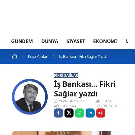
GÜNDEM
DÜNYA
SİYASET
EKONOMİ
MA
Köşe Yazıları
İş Bankası… Fikri Sağlar Yazdı
FIKRI SAĞLAR
İş Bankası… Fikri
Sağlar yazdı
YAYINLANMA: 27
103286
AĞUSTOS 2024
GÖRÜNTÜLEME