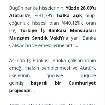
Bugün banka hisselerinin,
Yüzde 28.09'u
Atatürk
’e, %31,79'u
halka açık
olup,
çoğunluk hissesi olan %40,12'lik oran
ise,
Türkiye İş Bankası Mensupları
Munzam Sandık Vakfı’
na yani Banka
Çalışanları ve emeklilerine aittir…
Aslında İş Bankası, Banka çalışanlarının
emeği, halkın sahiplenmesi ve Atatürk
ilkelerinin gücüyle bugüne
gelmiş
başarılı bir Cumhuriyet
projesidir
…